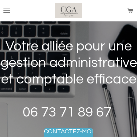
Passer
au
contenu
principal
Votre alliée pour une
gestion administrative
et comptable efficace
06 73 71 89 67
CONTACTEZ-MOI