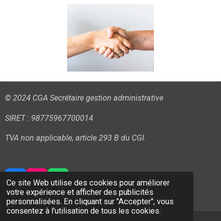
© 2024 CGA Secrétaire gestion administrative
SIRET : 98775967700014
TVA non applicable, article 293 B du CGI.
Ce site Web utilise des cookies pour améliorer
F
I
W
votre expérience et afficher des publicités
a
n
h
Propulsé par
Webador
personnalisées. En cliquant sur "Accepter", vous
c
s
a
consentez à l'utilisation de tous les cookies.
e
t
t
b
a
s