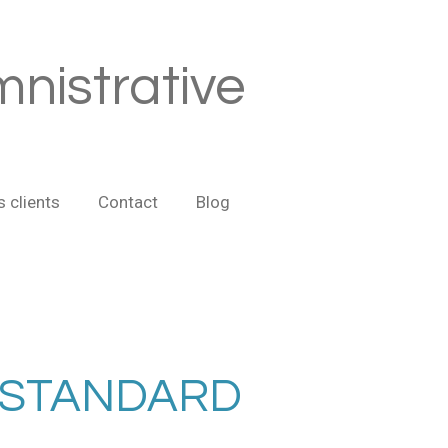
nistrative
s clients
Contact
Blog
 STANDARD