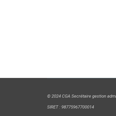
© 2024 CGA Secrétaire gestion ad
SIRET : 98775967700014